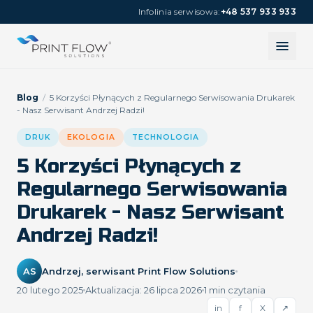
Infolinia serwisowa:
+48 537 933 933
Blog
/
5 Korzyści Płynących z Regularnego Serwisowania Drukarek
- Nasz Serwisant Andrzej Radzi!
DRUK
EKOLOGIA
TECHNOLOGIA
5 Korzyści Płynących z
Regularnego Serwisowania
Drukarek - Nasz Serwisant
Andrzej Radzi!
AS
Andrzej, serwisant Print Flow Solutions
20 lutego 2025
Aktualizacja:
26 lipca 2026
1
min czytania
in
f
X
↗