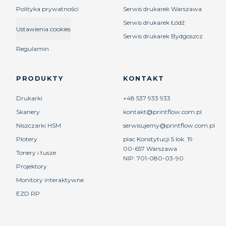
Polityka prywatności
Serwis drukarek Warszawa
Serwis drukarek Łódź
Ustawienia cookies
Serwis drukarek Bydgoszcz
Regulamin
PRODUKTY
KONTAKT
Drukarki
+48 537 933 933
Skanery
kontakt@printflow.com.pl
Niszczarki HSM
serwisujemy@printflow.com.pl
Plotery
plac Konstytucji 5 lok. 19
00-657
Warszawa
Tonery i tusze
NIP:
701-080-03-90
Projektory
Monitory interaktywne
EZD RP