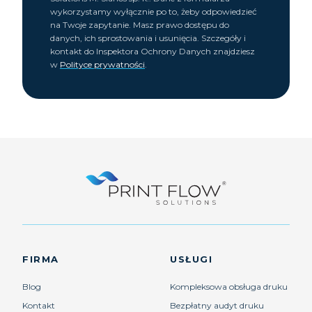
wykorzystamy wyłącznie po to, żeby odpowiedzieć
na Twoje zapytanie. Masz prawo dostępu do
danych, ich sprostowania i usunięcia. Szczegóły i
kontakt do Inspektora Ochrony Danych znajdziesz
w
Polityce prywatności
.
FIRMA
USŁUGI
Blog
Kompleksowa obsługa druku
Kontakt
Bezpłatny audyt druku