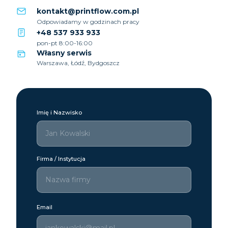
kontakt@printflow.com.pl
Odpowiadamy w godzinach pracy
+48 537 933 933
pon-pt 8:00-16:00
Własny serwis
Warszawa, Łódź, Bydgoszcz
Imię i Nazwisko
Firma / Instytucja
Email