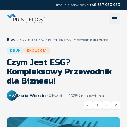
Infolinia serwisowa:
+48 537 933 933
Blog
/
Czym Jest ESG? Kompleksowy Przewodnik dla Biznesu!
DRUK
EKOLOGIA
Czym Jest ESG?
Kompleksowy Przewodnik
dla Biznesu!
MW
Marta Wierzba
10 kwietnia 2025
4
min czytania
in
f
X
↗