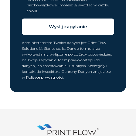
nieobowiązkowa i możesz ją wycofać w każdej
chwili.
Wyślij zapytanie
Administratorem Twoich danych jest
Print Flow
Solutions M. Sianos sp. k.
. Dane z formularza
wykorzystamy wyłącznie po to, żeby odpowiedzieć
na Twoje zapytanie. Masz prawo dostępu do
danych, ich sprostowania i usunięcia. Szczegóły i
kontakt do Inspektora Ochrony Danych znajdziesz
w
Polityce prywatności
.